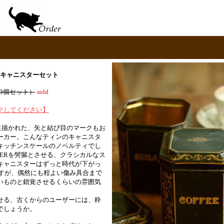
ィンキャニスターセット
0.-(3個セット）
sold
クしてください】
ゴに描かれた、矢と結び目のマークもお
ーカー。こんなティンのキャニスタ
キッチンスケールのノベルティでし
TERを髣髴とさせる、クラシカルなス
キャニスターはずっと時代が下がっ
ですが、偶然にも程よい傷み具合まで
いものと錯覚させるくらいの雰囲気
せる、古くからのユーザーには、粋
でしょうか。