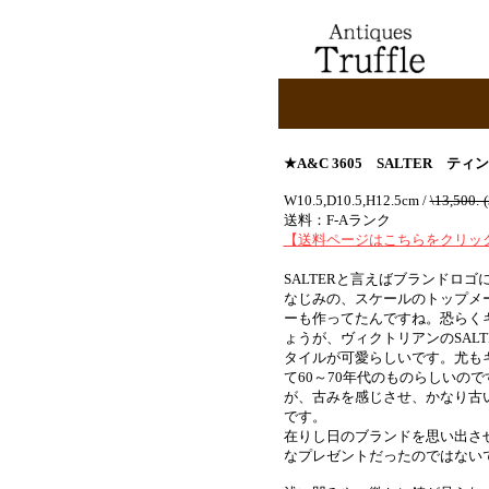
★
A&C
3
605
SALTER テ
W10.5,D10.5,H12.5cm /
\13,50
送料：F-Aランク
【送料ページはこちらをクリッ
SALTERと言えばブランドロ
なじみの、スケールのトップメ
ーも作ってたんですね。恐らく
ょうが、ヴィクトリアンのSAL
タイルが可愛らしいです。尤も
て60～70年代のものらしいの
が、古みを感じさせ、かなり古
です。
在りし日のブランドを思い出さ
なプレゼントだったのではない