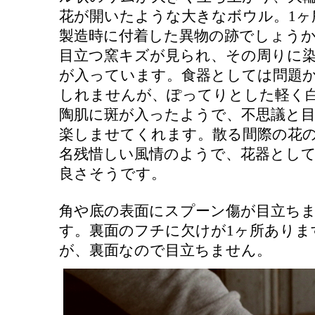
花が開いたような大きなボウル。1ヶ
製造時に付着した異物の跡でしょう
目立つ窯キズが見られ、その周りに
が入っています。食器としては問題
しれませんが、ぽってりとした軽く
陶肌に斑が入ったようで、不思議と
楽しませてくれます。散る間際の花
名残惜しい風情のようで、花器とし
良さそうです。
角や底の表面にスプーン傷が目立ち
す。裏面のフチに欠けが1ヶ所ありま
が、裏面なので目立ちません。