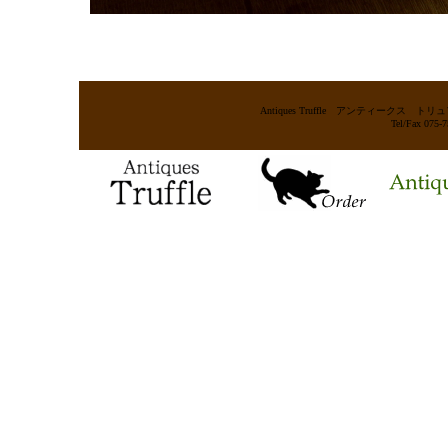
Antiques Truffle アンティー
Tel/Fax 075