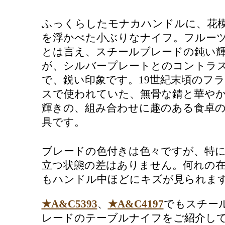
ふっくらしたモナカハンドルに、花
を浮かべた小ぶりなナイフ。フルー
とは言え、スチールブレードの鈍い
が、シルバープレートとのコントラ
で、鋭い印象です。19世紀末頃のフ
スで使われていた、無骨な錆と華や
輝きの、組み合わせに趣のある食卓
具です。
ブレードの色付きは色々ですが、特
立つ状態の差はありません。何れの
もハンドル中ほどにキズが見られま
★A&C5393
、
★A&C4197
でもスチー
レードのテーブルナイフをご紹介し