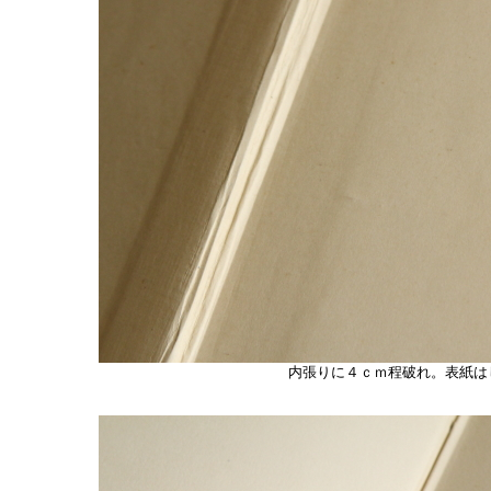
内張りに４ｃｍ程破れ。表紙は