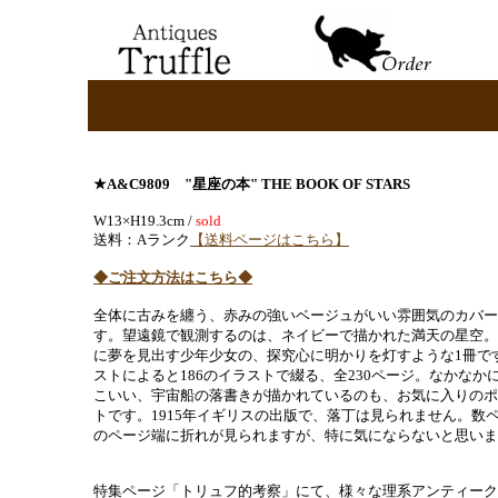
★A&C9809
"星座の本" THE BOOK OF STARS
W13×H19.3cm /
sold
送料：Aランク
【送料ページはこちら】
◆ご注文方法はこちら◆
全体に古みを纏う、赤みの強いベージュがいい雰囲気のカバー
す。望遠鏡で観測するのは、ネイビーで描かれた満天の星空。
に夢を見出す少年少女の、探究心に明かりを灯すような1冊で
ストによると186のイラストで綴る、全230ページ。なかなか
こいい、宇宙船の落書きが描かれているのも、お気に入りのポ
トです。1915年イギリスの出版で、落丁は見られません。数
のページ端に折れが見られますが、特に気にならないと思いま
特集ページ「トリュフ的考察」にて、様々な理系アンティーク