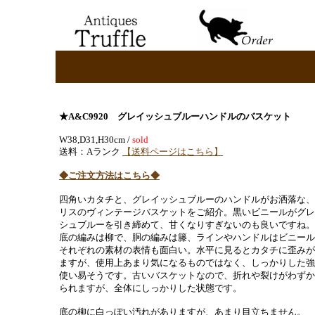
★A&C9920 グレイッシュブルーハンドルのバスケット
W38,D31,H30cm /
sold
送料：Aランク
【送料ページはこちら】
◆ご注文方法はこちら◆
四角いカタチと、
グレイッシュブルーのハンドルがお洒落な、
リスのヴィンテージバスケットをご紹介。黒いビニールがグレ
シュブルーを引き締めて、甘くなりすぎないのも良いですね。
底の編みは柳で、胴の編みは籐、ラインやハンドルはビニール
それぞれの素材の表情も面白い。水平に見るとカタチに歪みが
ますが、使用上あまり気になるものではなく、しっかりした強
使い易そうです。古いバスケットなので、折れや裂けがわずか
られますが、全体にしっかりした状態です。
底の柳に白っぽい汚れがありますが、あまり目立ちません。