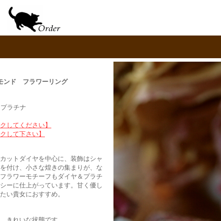
ヤモンド フラワーリング
/ プラチナ
クしてください】
クして下さい】
カットダイヤを中心に、装飾はシャ
を付け、小さな煌きの集まりが、な
フラワーモチーフもダイヤ＆プラチ
シーに仕上がっています。甘く優し
たい貴女におすすめ。
、きれいな状態です。