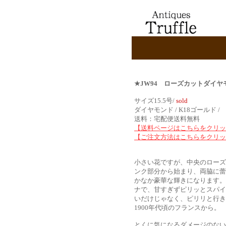
★JW94 ローズカットダイ
サイズ15.5号/
sold
ダイヤモンド / K18ゴールド 
送料：宅配便送料無料
【送料ページはこちらをクリッ
【ご注文方法はこちらをクリッ
小さい花ですが、中央のローズ
ンク部分から始まり、両脇に蕾
かなか豪華な輝きになります。
ナで、甘すぎずピリッとスパイ
いだけじゃなく、ピリリと行き
1900年代頃のフランスから。
とくに気になるダメージのない