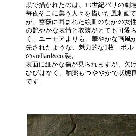
黒で描かれたのは、19世紀パリの劇
毎夜そこに集う人々を描いた風刺画
が、薔薇に囲まれた絵皿のなかの女
の艶やかな表情と衣装がとても可愛
く、ユーモアよりも、華やかな画風
先されたような、魅力的な1枚。ボル
のviellard&co.製。
表面に細かな傷が見られますが、欠
ひびはなく、釉薬もつややかで状態
です。