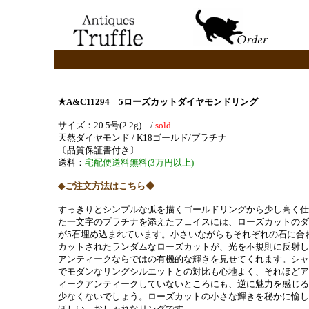
★A&C11294 5ローズカットダイヤモンドリング
サイズ：20.5号(2.2g) /
sold
天然ダイヤモンド / K18ゴールド/プラチナ
〔品質保証書付き〕
送料：
宅配便送料無料(3万円以上)
◆ご注文方法はこちら◆
すっきりとシンプルな弧を描くゴールドリングから少し高く仕
た一文字のプラチナを添えたフェイスには、ローズカットのダ
が5石埋め込まれています。小さいながらもそれぞれの石に合
カットされたランダムなローズカットが、光を不規則に反射し
アンティークならではの有機的な輝きを見せてくれます。シャ
でモダンなリングシルエットとの対比も心地よく、それほどア
ィークアンティークしていないところにも、逆に魅力を感じる
少なくないでしょう。ローズカットの小さな輝きを秘かに愉し
ほしい、おしゃれなリングです。