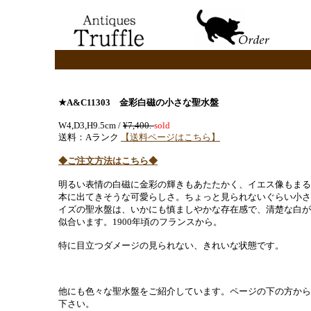
★A&C11303 金彩
白磁の小さな聖水盤
W4,D3,H9.5cm /
¥7,400.-
sold
送料：Aランク
【送料ページはこちら】
◆ご注文方法はこちら◆
明るい表情の白磁に金彩の輝きもあたたかく、イエス像もまる
本に出てきそうな可愛らしさ。ちょっと見られないぐらい小さ
イズの聖水盤は、いかにも慎ましやかな存在感で、清楚な白が
似合います。1900年頃のフランスから。
特に目立つダメージの見られない、きれいな状態です。
他にも色々な聖水盤をご紹介しています。ページの下の方から
下さい。