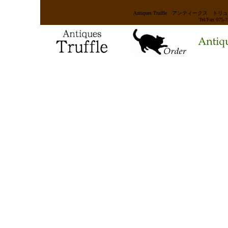
Antiques Truffle アンティー
Tel/Fax 075