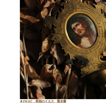
★JW167 荊冠のイエス 聖水盤