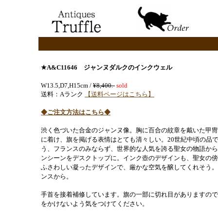
★A&C11646
ジャンヌダルクのインクウェル
W13.5,D7,H15cm /
¥8,400.-
sold
送料：Aランク
【送料ページはこちら】
◆ご注文方法はこちら◆
渋く色づいた合金のジャンヌ像。胸に百合の紋章を戴いた甲冑
に着け、旗を掲げる表情はとても清々しい。20世紀中頃の品
う、フランスのみならず、世界的な人気を誇る聖女の物語から
ンシーンをデスクトップに。インク壺のデザインも、聖女の傍
ふさわしい凝ったデザインで、厳かな空気を醸してくれそう。
ンスから。
手首を接着補修しています。旗の一部に切れ目がありますので
をかけないよう気をつけてください。