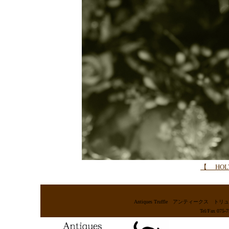
【 HOLY
Antiques Truffle アンティー
Tel/Fax 075