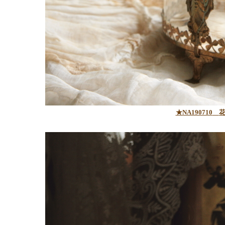
★NA190710