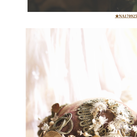
★NA17092