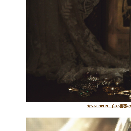
★NA170919
白い薔薇の