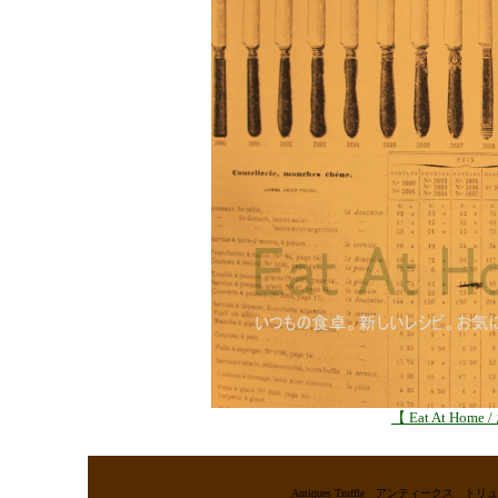
【 Eat At H
Antiques Truffle アンティー