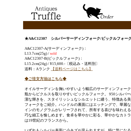
★A&C12307 シルバーサーディンフォーク/ピックルフォー
A&C12307-A(サーディンフォーク)：
L13.7cm(25g) /
sold
A&C12307-B(ピックルフォーク)：
L15.2cm(24g) / ¥15,600.-
〔税込み・送料別〕
送料：Aランク
【送料ページはこちら】
◆ご注文方法はこちら◆
オイルサーディンを掬いやすいよう幅広のサーディンフォーク
瓶からピクルスを取りやすいピックルフォーク。 950シルバー
潔な輝きを、スタイリッシュなシルエットに纏う、特徴ある美
フォークをご紹介。ハンドルの裏面にはエッチングで、華麗な
インのモノグラムがレリーフされて、所有する喜びを味わえる
巧な細工を愉しめます。食卓を華やかに彩る、華やかなカトラ
は19世紀のフランスから。
いずれもシルバー表面に小キズが見られますが、特に気になる