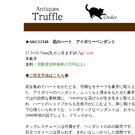
★A&C12340 花のハート アイボリーペンダント
27.3×33.7mm(丸カン含まず)(8.7g) /
sold
本象牙
送料：
宅配便送料無料(3万円以上)
◆ご注文方法はこちら◆
花を集めてハートをかたどる、可憐なモチーフを象牙に彫り上
た、アイボリーのペンダント。ふっくらと厚みをもたせた象牙
ではの自然な素材感に、つややかな花びらが生き生きと彫り上
れ、ハートのシェイプからも生命力がにじむよう。身に着ける
で心強くいられそうな、シンボリックなペンダントは、おそら
1900年頃の品でしょう、フランスから。
ネックレスチェーンは付属せず、ペンダントのみの販売です。
目立つダメージは見られず、きれいなしっかりした状態です。