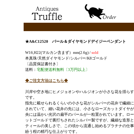
★A&C12520
パール＆ダイヤモンドデイジーペンダント
W16,H22(マルカン含まず）mm(2.6g) /
sold
本真珠/天然ダイヤモンド/シルバー/K8ゴールド
〔品質保証書付き〕
送料：
宅配便送料無料〔3万円以上〕
◆ご注文方法はこちら◆
川岸や空き地にヒメジョオンやハルジオンが小さな花を揺らす
です。
指先に載せられるくらいの小さな花がシルバーの花弁で繊細に
されていて、細い花弁の先には、小さなローズカットダイヤが
央には温かい光沢の扁平のパールが一粒置かれています。ロー
ットゴールドで裏打ちされたシルバー製ですが、繊細な造形と
ティールの美しさで、この頃から流通し始めるプラチナの仕事
紛う程の精巧な仕上がりです。