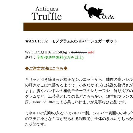
★A&C13032
モノグラムのシルバーシュガーポット
W9.5,D7.3,H10cm(150.6g) /
¥54,000.-
sold
送料：
宅配便送料無料(3万円以上)
◆ご注文方法はこちら◆
キリッと引き締まった端正なシルエットから、純度の高いシル
の輝きがこぼれ落ちるようで、小さなサイズに銀器の贅沢さが
ます。脚やハンドルの植物モチーフのレリーフや、飾り文字の
グラムなど、工芸品としての見どころも多い、
19世紀フラン
房、Henri Soufflotによる
美しい佇まいが見事なひと品です。
ミネルバの刻印の入る950シルバー製。シルバー表面の小キズ
のフチに小さなキズが見られる程度で、全体のきれいなしっか
た状態です。