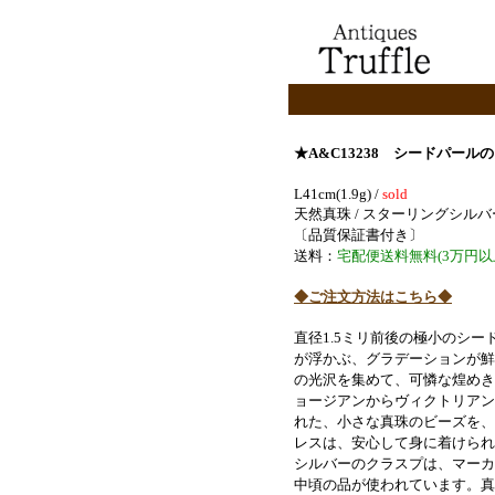
★A&C13238
シードパールの
L41cm(1.9g) /
sold
天然真珠 / スターリングシル
〔品質保証書付き〕
送料：
宅配便送料無料(3万円以
◆ご注文方法はこちら◆
直径1.5ミリ前後の極小のシ
が浮かぶ、グラデーションが鮮
の光沢を集めて、可憐な煌めき
ョージアンからヴィクトリアン
れた、小さな真珠のビーズを、
レスは、安心して身に着けられ
シルバーのクラスプは、マーカ
中頃の品が使われています。
真