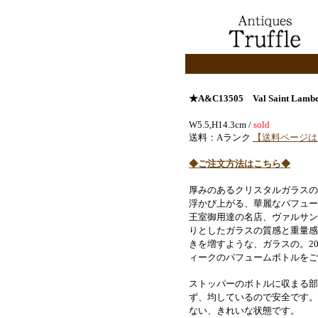
★A&C13505
Val Saint 
W5.5,H14.3cm /
sold
送料：Aランク
【送料ページは
◆ご注文方法はこちら◆
厚みのあるクリスタルガラスの
浮かび上がる、華麗なパフュー
王室御用達の名店、ヴァルサン
りとしたガラスの質感と重量感
きを増すような、ガラスの。2
ィークのパフュームボトルをご
ストッパーのボトルに収まる部
ず、均しているので安全です。
ない、きれいな状態です。