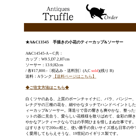
★A&C13545
手描きの小花のティーカップ&ソーサー
A&C14545-A～C共：
カップ：W9.5,D7.2,H7cm
ソーサー：13.9,H2cm
/ 各¥17,800.-〔税込み・送料別〕(A,C
sold
)(残り B)
送料：
Aランク
【送料ページはこちら】
◆ご注文方法はこちら◆
白くツヤのある、上質のボーンチャイナに、バラ、パンジー、
レナグサの三種の花を、細やかなタッチでハンドペイントした
ィーカップ&ソーサー。薄造りで音の響きも爽やかな、整った
ットの器に見合う、愛らしい花模様を散りばめて、金彩の輝き
やかなアンティークならではの手間ひまを惜しまぬ仕事です。
はすりきりで200cc程と、使い勝手の良いサイズ感も日常の中
く愛用してもらえそうな、19世紀のイギリス製です。