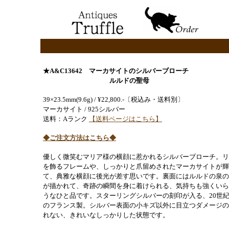
★A&C13642
マーカサイトのシルバーブローチ
ルルドの聖母
39×23.5mm(9.6g) / ¥22,800.-〔税込み・送料別〕
マーカサイト / 925シルバー
送料：Aランク
【送料ページはこちら】
◆ご注文方法はこちら◆
優しく微笑むマリア様の横顔に惹かれるシルバーブローチ。リ
を飾るフレームや、しっかりと爪留めされたマーカサイトが輝
て、典雅な横顔に後光が差す思いです。裏面にはルルドの泉の
が描かれて、奇跡の瞬間を身に着けられる、気持ちも強くいら
うなひと品です。スターリングシルバーの刻印が入る、20世
のフランス製。シルバー表面の小キズ以外に目立つダメージの
れない、きれいなしっかりした状態です。