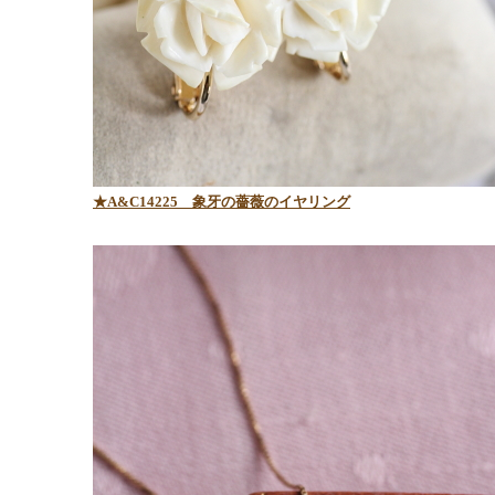
★A&C14225
象牙の薔薇のイヤリング