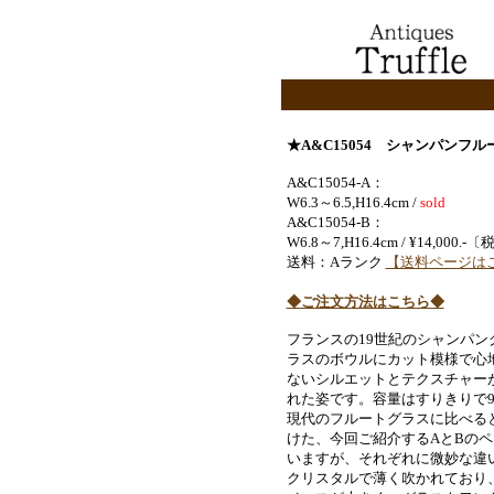
★A&C15054
シャンパンフル
A&C15054-A：
W6.3～6.5,H16.4cm /
sold
A&C15054-B：
W6.8～7,H16.4cm / ¥14,0
送料：Aランク
【送料ページは
◆ご注文方法はこちら◆
フランスの19世紀のシャンパ
ラスのボウルにカット模様で心
ないシルエットとテクスチャー
れた姿です。容量はすりきりで9
現代のフルートグラスに比べる
けた、今回ご紹介するAとBの
いますが、それぞれに微妙な違
クリスタルで薄く吹かれており