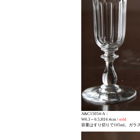
A&C15054-A：
W6.3～6.5,H16.4cm /
sold
容量はすり切りで105ml。ガ