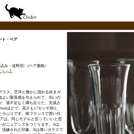
ート・ペア
00.-〔税込み・送料別〕(ペア価格)
こちら】
ングラス。茫洋と微かに揺れる吹きガ
地よい緊張感を与えられて、衒いの
が、過不足なく満ち足りた、完成さ
0mlほどで、高さも17センチ弱と、
と小ぶりです。南フランスで買い付
ペアは、同じモデルと言っていいと思
いがニュアンスをつくります。Aは、
、洗練された印象。Bは厚いガラスで