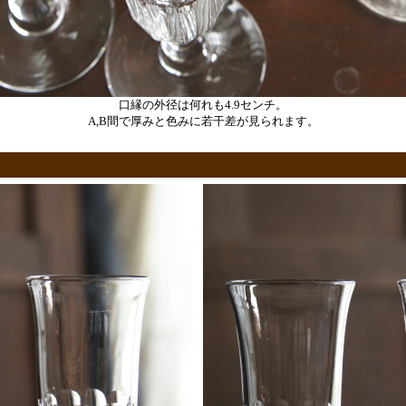
口縁の外径は何れも4.9センチ。
A,B間で厚みと色みに若干差が見られます。