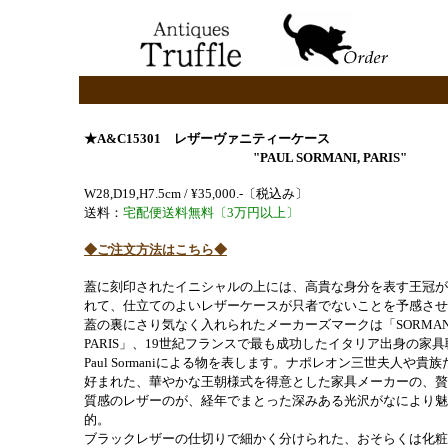
★A&C15301
レザーヴァニティーケース
"PAUL SORMANI, PARIS"
W28,D19,H7.5cm / ¥35,000.-〔税込み〕
送料：
宅配便送料無料〔3万円以上〕
◆ご注文方法はこちら◆
蓋に刻印されたイニシャルの上には、高貴な身分を表す王冠が
れて、仕立てのよいレザーケースが只者でないことを予感させ
蓋の裏にさり気なく入れられたメーカーズマークは「SORMAN
PARIS」、19世紀フランスで最も成功したイタリア出身の家
Paul Sormaniによる物を表します。ナポレオン三世夫人や貴
好まれた、華やかな王朝様式を得意とした家具メーカーの、贅
質感のレザーのが、経年でまとった深みある光沢がなにより魅
的。
ブラックレザーの仕切りで細かく分けられた、おそらくは化粧