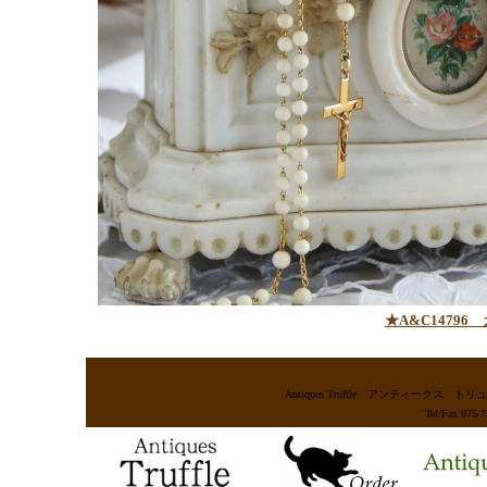
★A&C14796
Antiques Truffle アンティー
Tel/Fax 075