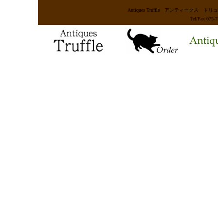
Antiques Truffle アンティー
Tel/Fax 075