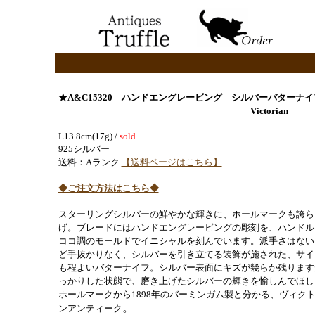
★A&C15320
ハンドエングレービング シルバーバターナイ
Victorian
L13.8cm(17g) /
sold
925シルバー
送料：Aランク
【送料ページはこちら】
◆ご注文方法はこちら◆
スターリングシルバーの鮮やかな輝きに、ホールマークも誇ら
げ。ブレードにはハンドエングレービングの彫刻を、ハンドル
ココ調のモールドでイニシャルを刻んでいます。派手さはない
ど手抜かりなく、シルバーを引き立てる装飾が施された、サイ
も程よいバターナイフ。シルバー表面にキズが幾らか残ります
っかりした状態で、磨き上げたシルバーの輝きを愉しんでほし
ホールマークから1898年のバーミンガム製と分かる、ヴィク
。
ンアンティーク