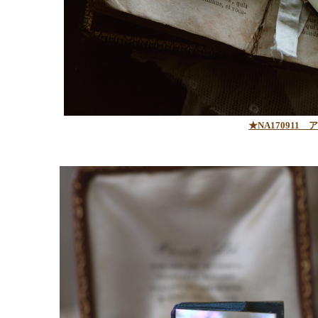
★NA170911
ア