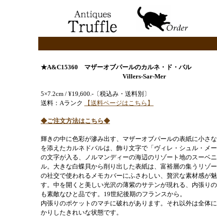
★A&C15360 マザーオブパールのカルネ・ド・バル
Villers-Sar-Mer
5×7.2cm / ¥19,600.-〔税込み・送料別〕
送料：Aランク
【送料ページはこちら】
◆ご注文方法はこちら◆
輝きの中に色彩が滲み出す、マザーオブパールの表紙に小さな
を添えたカルネドバルは、飾り文字で「ヴィレ・シュル・メー
の文字が入る、ノルマンディーの海辺のリゾート地のスーベニ
ル。大きな白蝶貝から削り出した表紙は、富裕層の集うリゾー
の社交で使われるメモカバーにふさわしい、贅沢な素材感が魅
す。中を開くと美しい光沢の薄紫のサテンが現れる、内張りの
も素敵なひと品です。19世紀後期のフランスから。
内張りのポケットのマチに破れがあります。それ以外は全体に
かりしたきれいな状態です。