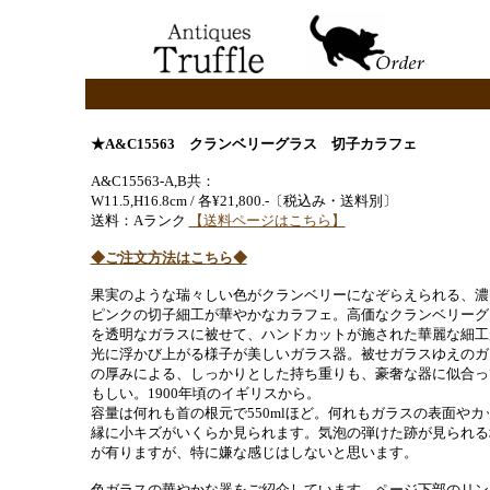
★A&C15563 クランベリーグラス 切子カラフェ
A&C15563-A,B共：
W11.5,H16.8cm / 各¥21,800.-〔税込み・送料別〕
送料：Aランク
【送料ページはこちら】
◆ご注文方法はこちら◆
果実のような瑞々しい色がクランベリーになぞらえられる、濃
ピンクの切子細工が華やかなカラフェ。高価なクランベリーグ
を透明なガラスに被せて、ハンドカットが施された華麗な細工
光に浮かび上がる様子が美しいガラス器。被せガラスゆえのガ
の厚みによる、しっかりとした持ち重りも、豪奢な器に似合っ
もしい。1900年頃のイギリスから。
容量は何れも首の根元で550mlほど。何れもガラスの表面やカ
縁に小キズがいくらか見られます。気泡の弾けた跡が見られる
が有りますが、特に嫌な感じはしないと思います。
色ガラスの華やかな器をご紹介しています。ページ下部のリン