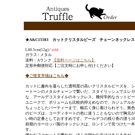
★A&C15583 カットクリスタルビーズ チェーンネックレ
L40.5cm(12g) /
sold
ガラス / メタル
送料：Aランク
【送料ページはこちら】
定形外郵便対応【ご注文時にお申し付けください】
◆ご注文方法はこちら◆
カットに趣向を凝らした透明度の高いクリスタルビーズを、シ
ートーンのメタルチェーンで繋いだ、スタイリッシュでエレガ
な、アールデコスタイルのネックレス。幾何学的なカットビー
ユニークで、ボリュームも比較的抑えめなので、カジュアルか
ちょっとしたパーティーまで、幅広く身に着けられそう。無色
のビーズは、コーディネートの色に迷うこともないので胸元が
い時の定番としておすすめです。アールデコの残り香の漂う2
前期のヨーロッパ製のネックレスは、ロンドンで見つけた一本
す。
僅かなファセットの擦れや、ほんの細かな欠けはありますが、