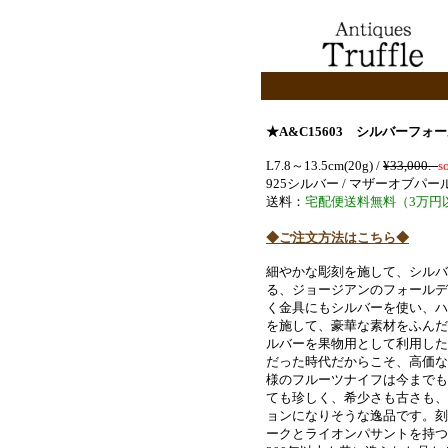
★A&C15603 シルバーフォー
L7.8～13.5cm(20g) /
¥33,000.-
s
925シルバー / マザーオブパー
送料：
宅配便送料無料（3万円
◆ご注文方法はこちら◆
細やかな彫刻を施して、シルバ
る、ジョージアンのフォールデ
く金具にもシルバーを使い、ハ
を施して、豪華な素材をふんだ
ルバーを果物用として利用した
だった時代だからこそ、高価な
様のフルーツナイフは今までも
ても珍しく、希少さも古さも、
ョンになりそうな逸品です。刻
ークとライオンパサントを持つ