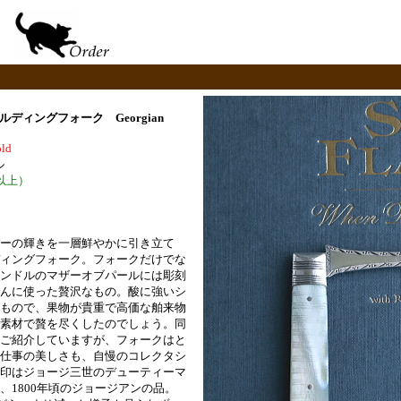
ルディングフォーク Georgian
old
ル
以上）
ーの輝きを一層鮮やかに引き立て
ィングフォーク。フォークだけでな
ンドルのマザーオブパールには彫刻
んに使った贅沢なもの。酸に強いシ
もので、果物が貴重で高価な舶来物
素材で贅を尽くしたのでしょう。同
ご紹介していますが、フォークはと
仕事の美しさも、自慢のコレクタシ
印はジョージ三世のデューティーマ
、1800年頃のジョージアンの品。