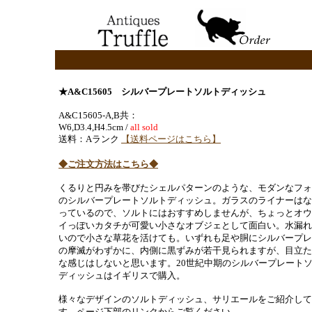
★A&C15605 シルバープレートソルトディッシュ
A&C15605-A,B共：
W6,D3.4,H4.5cm /
all sold
送料：Aランク
【送料ページはこちら】
◆ご注文方法はこちら◆
くるりと円みを帯びたシェルパターンのような、モダンなフォ
のシルバープレートソルトディッシュ。ガラスのライナーはな
っているので、ソルトにはおすすめしませんが、ちょっとオウ
イっぽいカタチが可愛い小さなオブジェとして面白い。水漏れ
いので小さな草花を活けても。いずれも足や胴にシルバープレ
の摩滅がわずかに、内側に黒ずみが若干見られますが、目立た
な感じはしないと思います。20世紀中期のシルバープレート
ディッシュはイギリスで購入。
様々なデザインのソルトディッシュ、サリエールをご紹介して
す。ページ下部のリンクからご覧ください。