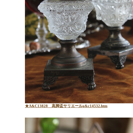
★A&C13828
高脚盃サリエールa&c14532.htm