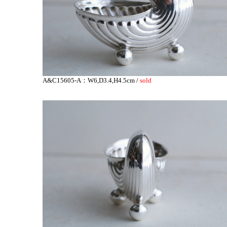
A&C15605-A：W6,D3.4,H4.5cm /
sold