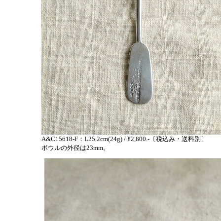
A&C15618-F：L25.2cm(24g) / ¥2,800.-〔税込み・送料別〕
ボウルの外径は23mm。