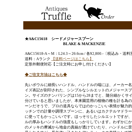
★A&C15618 シードメジャースプーン
BLAKE & MACKENZIE
A&C15618-A～M：L24.3～26.6cm / 各¥2,800.-〔税込み・送
送料：Aランク
【送料ページはこちら】
定形外郵便対応【ご注文時にお申し付けください】
◆ご注文方法はこちら◆
丸いボウルに細長いハンドル、ハンドルの端には、メーカー名
イズ表記が刻印された、シンプルなシルエットのメジャースプ
ン。サイズのナンバリングは15から28までと、随分細かくサ
分けていると思いましたが、本来園芸用の植物の種を計る為の
ーンだそうで、プロの道具ならではのかっこいい表情が魅力的
ッチンでの計量や調理スプーンに、あるいはカクテルマドラー
に使ってもかっこいいです。ほっそりしたシルエットですが、
ルの厚みもハンドルの強度もしっかりしています。わずかにか
のメッキの摩滅から地金の真鍮が透けていたり、ハンドルに歪