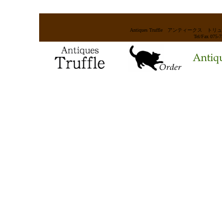
Antiques Truffle アンティー
Tel/Fax 075