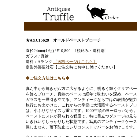
★A&C15629 オールドペーストブローチ
直径24mm(4.6g) / ¥10,800.-〔税込み・送料別〕
ガラス / 真鍮
送料：Aランク
【送料ページはこちら】
定形外郵便対応【ご注文時にお申し付けください】
◆ご注文方法はこちら◆
真ん中から輝きが八方に広がるように、明るく輝くクリアペー
を飾るブローチ。真鍮のベースは経年で味わいを深め、ペース
ガラスを一層引き立てる、アンティークならではの表情が魅力
旅行にお出かけに、これからの季節に大活躍するペーストブロ
は、小ぶりなサイズも重宝です。1900年頃のヨーロッパから
ペーストにスレが見られる程度で、特に目立つダメージの見ら
いきれいなしっかりした状態です。写真のアンティークケース
属しません。落下防止にシリコンストッパーをお付けします。