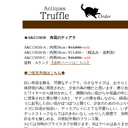
★A&C15650 布花のティアラ
A&C15650-A：内周38cm /
¥13,800.-
sold
A&C15650-B：内周38cm / ¥13,800.- 〔税込み・送料別〕
A&C15650-C：内周40cm /
¥10,800.-
sold
送料：Aランク
【送料ページはこちら】
◆ご注文方法はこちら◆
白い布花を飾る、可憐なティアラ。小さなサイズは、おそらく
体拝領の為に用意された、少女の為の物だと思います。撚り合
たワイヤーから枝分かれして、満開の白い花びらや花蕊の中に
に塗装された蕾が輝くA,Bと、サテンの蕾を残しながら、綿花
うに起毛した白い花がぽつぽつと開くC。少女のための小ぶり
イズに白花が似合い、ディスプレイにとても可愛らしい。いず
デッドストックならではのきれいなしっかりした状態で、当時
白を今も愉しめる、20世紀中期のフランス製。
AとCは当時のプライスタグが残ります。Bはラベルはありま