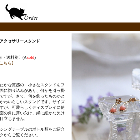
スのアクセサリースタンド
〔税込み・送料別〕(A
sold
)
こちら】
たかな質感の、小さなスタンドをフ
面に切り込みがあり、何かを引っ掛
ですが、さて、何を飾ったものかと
かわいらしいスタンドです。サイズ
すが、可愛らしくディスプレイに使
面の角に薄い欠け、縁に細かな欠け
目立ちません。
シングテーブルのボトル類をご紹介
クからご覧ください。