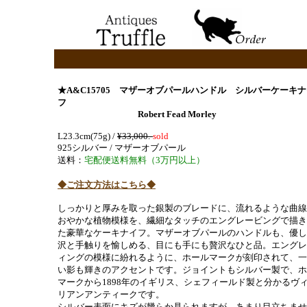
★A&C15705
マザーオブパールハンドル シルバーケーキナ
フ
Robert Fead Morley
L23.3cm(75g) /
¥33,000.-
sold
925シルバー / マザーオブパール
送料：
宅配便送料無料（3万円以上）
◆ご注文方法はこちら◆
しっかりと厚みを取った銀製のブレードに、流れるような曲線
おやかな植物模様を、繊細なタッチのエングレービングで描き
た豪華なケーキナイフ。マザーオブパールのハンドルも、優し
沢と手触りを愉しめる、目にも手にも贅沢なひと品。エングレ
ィングの模様に紛れるように、ホールマークが刻印されて、一
い影も輝きのアクセントです。ジョイントもシルバー製で、ホ
マークから1898年のイギリス、シェフィールド製と分かるヴ
リアンアンティークです。
シルバー表面にキズが幾らか見られますが、あまり目立ちませ