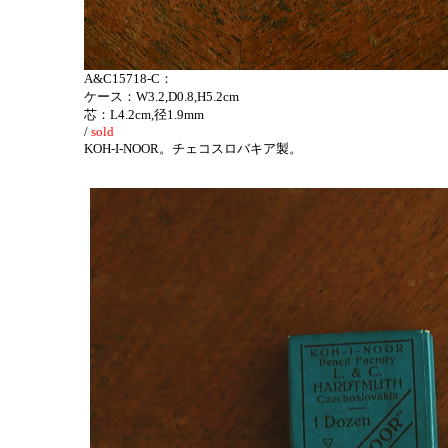
A&C15718-C：
ケース：W3.2,D0.8,H5.2cm
芯：L4.2cm,径1.9mm
/
sold
KOH-I-NOOR。
チェコスロバキア製。