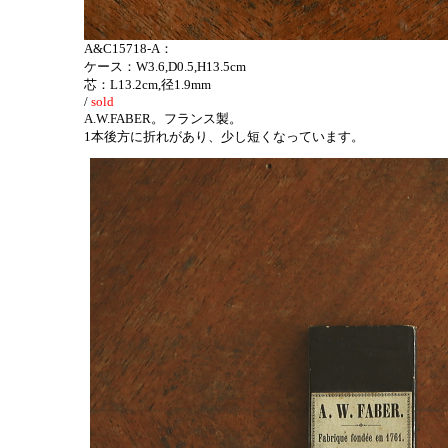
A&C15718-A：
ケース：W3.6,D0.5,H13.5cm
芯：L13.2cm,径1.9mm
/
sold
A.W.FABER。フランス製。
1本後方に折れがあり、少し短くなっています。