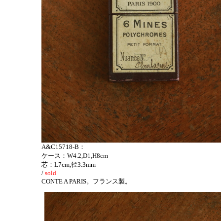
A&C15718-B：
ケース：W4.2,D1,H8cm
芯：L7cm,径3.3mm
/
sold
CONTE A PARIS。
フランス製。