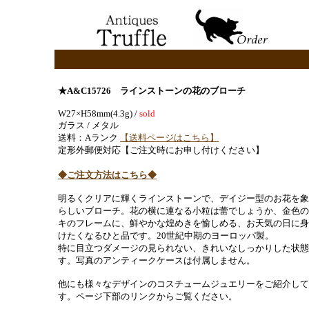
★A&C15726 ラインストーンの花のブローチ
W27×H58mm(4.3g) /
sold
ガラス / メタル
送料：Aランク
【送料ページはこちら】
定形外郵便対応【ご注文時にお申し付けください】
◆ご注文方法はこちら◆
明るくクリアに輝くラインストーンで、デイジー型のお花を象
らしいブローチ。花の横に連なる小粒は蕾でしょうか、金色の
キのフレームに、鮮やかな煌めきを愉しめる、お天気の日に身
けたくなるひと品です。20世紀中期のヨーロッパ製。
特に目立つダメージの見られない、きれいなしっかりした状態
す。写真のアンティークケースは付属しません。
他にも様々なデザインのコスチュームジュエリーをご紹介して
す。ページ下部のリンクからご覧ください。