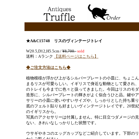
★A&C15748 リスのヴィンテージトレイ
W20.5,D12,H5.5cm /
¥8,700.-
sold
送料：Aランク
【送料ページはこちら】
◆ご注文方法はこちら◆
植物模様が浮かび上がるシルバープレートの小皿に、ちょこん
まるリスが可愛らしい。イギリスで身近な動物として愛され、
のトレイも今までに色々と扱ってきました。今回はリスのモダ
造形に、シルバープレートの輝きがよく似合うひと品。鍵やア
サリーの小皿に使いやすいサイズや、しっかりとした持ち重り
底のフェルト貼りも好ましいヴィンテージトレイです。20世
のイギリスから。
写真のアクセサリーは付属しません。特に目立つダメージの見
ない、きれいなしっかりした状態です。
ウサギやネコのエッグカップなどご紹介しています。下部のリ
からご覧ください。