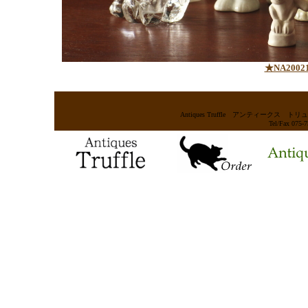
★NA200
Antiques Truffle アンティー
Tel/Fax 075