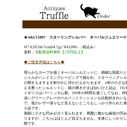
★A&C15897 スターリングシルバー オーバルジュエリー
W7.8,D5,H4.5cm(64.7g) / ¥43,000.-〔税込み〕
送料：
宅配便送料無料【3万円以上】
◆ご注文方法はこちら◆
滑らかなカーブを描くオーバルシルエットに、精緻な筋彫りと
シャルがハンドエングレービングで描かれ、スターリングシル
の輝きもますます鮮やかに浮かび上がらせます。4本の小さな
える整ったシルエットに、銀の輝きがまばゆいひと品は、192
イギリスはバーミンガム製。100年の時間を過ごしてなお、内
淡いグリーングレーのベルベットクッションも比較的きれいな
で、底のレザー張りなど見えないところもしっかり作られた美
小品です。
側面に小さな凹みが少々見られます。周囲に微かな線状の凹み
りますが、こちらはほとんど目立ちません。全体にしっかりし
態です。