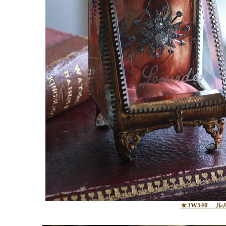
★
JW540 