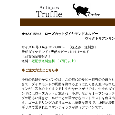
★A&C15943 ローズカットダイヤモンド＆ルビー
ヴィクトリアンリン
サイズ16号(1.6g) / ¥124,000.-
〔税込み・送料別〕
天然ダイヤモンド / 天然ルビー / K14ゴールド
〔品質保証書付き〕
送料：
宅配便送料無料 〔3万円以上〕
◆ご注文方法はこちら◆
小粒の色鮮やかなピンクは、この時代のルビー特有の心躍らせ
きで、ダイヤモンドの周囲を流れるようにたくさん並べられた
インが、乙女心をくすぐる甘やかな仕上がりです。中央のダイ
ンドにはローズカットが施され、小さいながらオープンセッテ
グの明るい輝きが、ルビーとの華やかなコントラストを創り出
す。ゴールドリングのボリュームも華奢な造りで、19世紀後
ギリスで愛されたロマンティックが漂うデザインです。