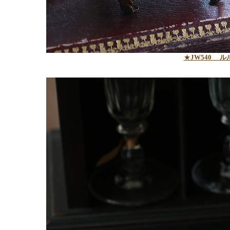
★
JW540 