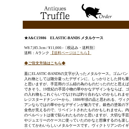
★A&C15986 ELASTIC-BANDS メタルケース
W8.7,H5.3cm / ¥11,000.-〔税込み・送料別〕
送料：Aランク
【送料ページはこちら】
◆ご注文方法はこちら◆
蓋にELASTIC-BANDSの文字が入ったメタルケース。ゴムバン
入れ物としては随分凝ったデザインに、しっかりとした持ち重
と思いますが、手芸用のゴム紐の為のものだったのだと思えば
できそう。19世紀の手芸小物の華やかなデザインをならば、
の入れ物もこれぐらいでなければ釣り合わないのかもしれませ
レジスタードナンバーから、1886年頃の品と思われる、ヴィ
アンならではの華やかなデザインが魅力です。銀色の塗装の下
金色が見えるので、リペイントされたものかもしれません。内
のベルベットは後で貼られたものかと思いますが、大切な手芸
やジュエリーのケースに使っていたのかなと想像するのも楽し
古くてかわいらしいメタルケースです。ヴィクトリアンのイギ