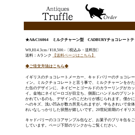
★A&C16064 ミルクチャーン型 CADBURYチョコレート
W9,H14.3cm / ¥18,500.-〔税込み・送料別〕
送料：Aランク
【送料ページはこちら】
◆ご注文方法はこちら◆
イギリスのチョコレートメーカー、キャドバリーのチョコレー
ィン。ミルクチョコレートと言う事で、ミルクチャーンをかた
た缶のデザインに、ネイビーとゴールドのカラーリングがカッ
イ。金地にネイビーロゴが目立ち、側面にハンドルのプリント
かれているのも、デザインのこだわりが感じられます。僅かに
へのキズ、浅い凹みが数カ所見られますが、中もきれいで全体
れいなしっかりした状態が嬉しいです。20世紀前期のイギリ
キャドバリーのココアサンプル缶など、お菓子のブリキ缶をご
しています。ページ下部のリンクからご覧ください。