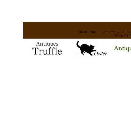
Antiques Truffle アンティー
Tel/Fax 075