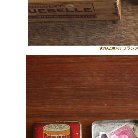
★NA230708 フ