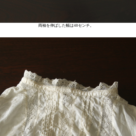
両袖を伸ばした幅は
48センチ。