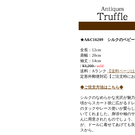
★A&C16209 シルクのベビ
全長：12cm
肩幅：20cm
袖丈：14cm
/
¥3,200.-
sold
送料：Aランク
【送料ページは
定形外郵便対応【ご注文時にお
◆ご注文方法はこちら◆
シルクのなめらかな光沢が魅力
頃からスカート状に広がるドレ
のタックやレース使いが愛らし
いてくれました。身頃や袖のサ
んに用意されたものでしょう、
が、ドールに着せてあげても良
スから。