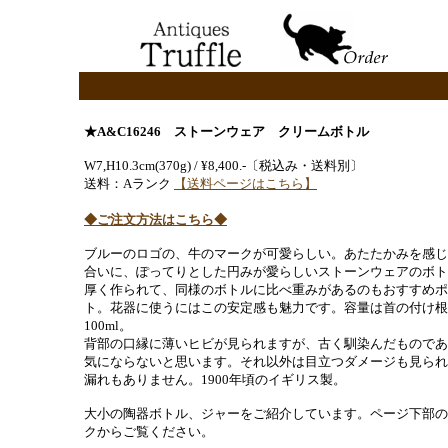
★A&C16246 ストーンウェア クリームボトル
W7,H10.3cm(370g) / ¥8,400.-〔税込み・送料別〕
送料：Aランク
【送料ページはこちら】
◆ご注文方法はこちら◆
ブルーのロゴの、牛のマークが可愛らしい。あたたかみを感じ
合いに、ぽってりとした円みが愛らしいストーンウェアのボト
厚く作られて、同様のボトルに比べ重みがあるのもおすすめポ
ト。花器に使うにはこの安定感も魅力です。容量は首の付け根
100ml。
背部の口縁に薄いヒビが見られますが、古く馴染んだものであ
気にならないと思います。それ以外は目立つダメージも見られ
漏れもありません。1900年頃のイギリス製。
大小の陶器ボトル、ジャーをご紹介しています。ページ下部の
クからご覧ください。