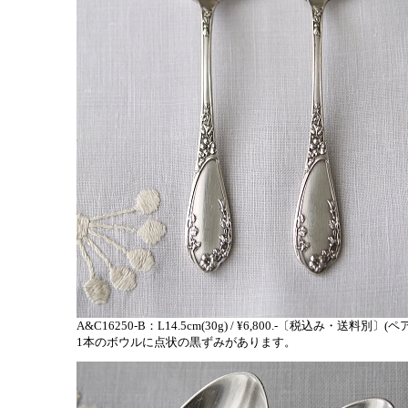
A&C16250-B：L14.5cm(30g) / ¥6,800.-〔税込み・送料別〕(
1本のボウルに点状の黒ずみがあります。