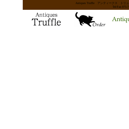
Antiques Truffle アンティー
Tel/Fax 075