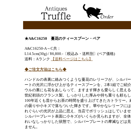
★A&C16250 蔓花のティースプーン・ペア
A&C16250-A～C共：
L14.5cm(30g) / ¥6,800.-〔税込み・送料別〕(ペア価格)
送料：Aランク
【送料ページはこちら】
◆ご注文方法はこちら◆
ハンドルの表裏に絡みつくような蔓花のレリーフが、シルバー
ートの光沢に浮かび上がるティースプーンを、2本1組でご紹
ウルの裏にも花をあしらって、ますます輝きも愛らしく思える
世紀初頭のフランス製。しっかりした厚みや持ち重りも頼もし
100年近くも昔からお茶の時間を盛り上げてきたカトラリー。
の曇りや小キズで落ちついた輝きです。華やかなレリーフには
れぐらいの光沢が上品に思え、当店でポリッシュはしていませ
シルバープレート表面に小キズがいくらか見られますが、全体
れいなしっかりした状態で、シルバープレートの摩滅などは見
ません。