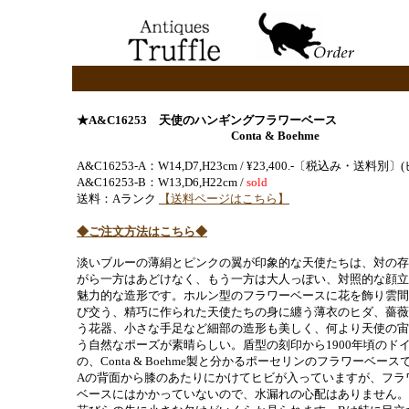
★A&C16253 天使のハンギングフラワーベース
Conta & Boehme
A&C16253-A：W14,D7,H23cm / ¥23,400.-〔税込み・送料別〕
A&C16253-B：W13,D6,H22cm /
sold
送料：Aランク
【送料ページはこちら】
◆ご注文方法はこちら◆
淡いブルーの薄絹とピンクの翼が印象的な天使たちは、対の存
がら一方はあどけなく、もう一方は大人っぽい、対照的な顔立
魅力的な造形です。ホルン型のフラワーベースに花を飾り雲間
び交う、精巧に作られた天使たちの身に纏う薄衣のヒダ、薔薇
う花器、小さな手足など細部の造形も美しく、何より天使の宙
う自然なポーズが素晴らしい。盾型の刻印から1900年頃のド
の、Conta & Boehme製と分かるポーセリンのフラワーベース
Aの背面から膝のあたりにかけてヒビが入っていますが、フラ
ベースにはかかっていないので、水漏れの心配はありません。