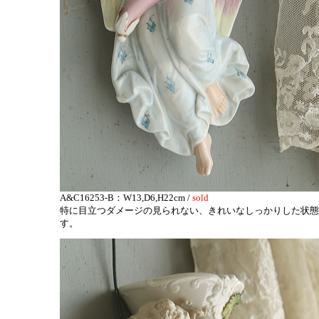
A&C16253-B：W13,D6,H22cm /
sold
特に目立つダメージの見られない、きれいなしっかりした状態
す。