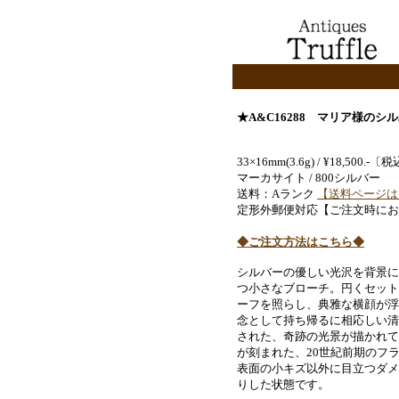
★A&C16288 マリア様の
33×16mm(3.6g) / ¥18,500
マーカサイト / 800シルバー
送料：Aランク
【送料ページは
定形外郵便対応【ご注文時にお
◆ご注文方法はこちら◆
シルバーの優しい光沢を背景に
つ小さなブローチ。円くセット
ーフを照らし、典雅な横顔が浮
念として持ち帰るに相応しい清
された、奇跡の光景が描かれて
が刻まれた、20世紀前期のフ
表面の小キズ以外に目立つダメ
りした状態です。