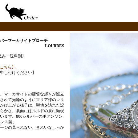
シルバーマーカサイトブローチ
LOURDES
.-〔税込み・送料別〕
こちら】
申し付けください】
、マーカサイトの硬質な輝きが際立
されて光輪のようにマリア様のレリ
かび上がる様子は、聖地を訪れた記
らかさ。裏面にはルルドの泉に顕現
います。800シルバーのポアンソン
ランス製。
ージの見られない、きれいなしっか