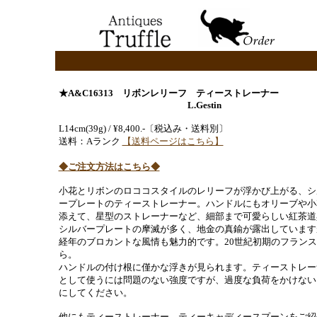
★A&C16313 リボンレリーフ ティーストレーナー
L.Gestin
L14cm(39g) / ¥8,400.-〔税込み・送料別〕
送料：Aランク
【送料ページはこちら】
◆ご注文方法はこちら◆
小花とリボンのロココスタイルのレリーフが浮かび上がる、シ
ープレートのティーストレーナー。ハンドルにもオリーブや小
添えて、星型のストレーナーなど、細部まで可愛らしい紅茶道
シルバープレートの摩滅が多く、地金の真鍮が露出しています
経年のブロカントな風情も魅力的です。20世紀初期のフランス
ら。
ハンドルの付け根に僅かな浮きが見られます。ティーストレー
として使うには問題のない強度ですが、過度な負荷をかけない
にしてください。
他にもティーストレーナー、ティーキャディースプーンをご紹