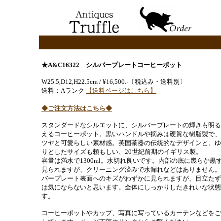
★A&C16322 シルバープレートコーヒーポット
W25.5,D12,H22.5cm / ¥16,500.-〔税込み・送料別〕
送料：Aランク
【送料ページはこちら】
◆ご注文方法はこちら◆
スタンダードなシルエットに、シルバープレートの輝きも明る
えるコーヒーポット。黒いハンドルや摘みは硬質な樹脂製で、
ツヤと可愛らしい素材感。英国茶器の伝統的なデザインと、ゆ
りとしたサイズも頼もしい、20世紀前期のイギリス製。
容量は満水で1300ml。水切れ良いです。内部の底に幾らか黒
見られますが、クリーニング済みで水漏れなどはありません。
バープレート表面へのキズがわずかに見られますが、目立たず
は気にならないと思います。全体にしっかりしたきれいな状態
す。
コーヒーポットやカップ、写真に写っているカーテンなどをご