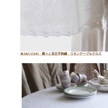
★A&C15445 蝶々と花文字刺繍 リネンテーブルクロス