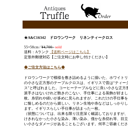
★A&C16342 ドロウンワーク リネンティークロス
55×58cm /
¥4,700.-
sold
送料：Aランク
【送料ページはこちら】
定形外郵便対応【ご注文時にお申し付けください】
◆ご注文方法はこちら◆
ドロウンワークで模様を敷き詰めるように描いた、ホワイトリ
の小さな正方形のテーブルクロスは、イギリスで昔は“ティー
ス”と呼ばれました。コーヒーテーブルなどに良い小さな正方
派手さはないけれど飽きのこない、手仕事による装飾が好まし
枚。糸切れや繕いが多めに見られますが、これだけの手仕事を
に愉しめるのだから嬉しい。リネン生地や糸などはしっかりし
ます。イギリスらしい手仕事が詰まった一枚。
（状態については、出来る限り注意深く確認しておりますが、
けきれなかった小さな染み、薄い染み、僅かな糸切れ等、目立
い小さなダメージがあることもございます。何卒ご容赦くださ