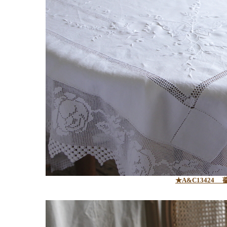
★A&C13424