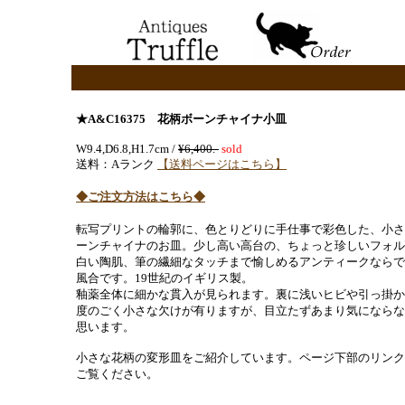
★A&C16375 花柄ボーンチャイナ小皿
W9.4,D6.8,H1.7cm /
¥6,400.-
sold
送料：Aランク
【送料ページはこちら】
◆ご注文方法はこちら◆
転写プリントの輪郭に、色とりどりに手仕事で彩色した、小さ
ーンチャイナのお皿。少し高い高台の、ちょっと珍しいフォル
白い陶肌、筆の繊細なタッチまで愉しめるアンティークならで
風合です。19世紀のイギリス製。
釉薬全体に細かな貫入が見られます。裏に浅いヒビや引っ掛か
度のごく小さな欠けが有りますが、目立たずあまり気にならな
思います。
小さな花柄の変形皿をご紹介しています。ページ下部のリンク
ご覧ください。