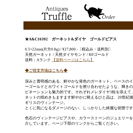
★A&C16392 ガーネット&ダイヤ ゴールドピアス
6.5×22mm(片方0.8g) / ¥27,800.-〔税込み・送料別〕
天然ガーネット / 天然ダイヤモンド / K9ゴールド
送料：Aランク
【送料ページはこちら】
◆ご注文方法はこちら◆
深みと透明感のある、鮮やかな発色のガーネット。ベースのイ
ーゴールドとホワイトゴールドを撚り合わせたような、輝きの
ビネーションも魅力的です。それぞれメレダイヤ3粒を添えて
ネットの煌めきもますます鮮やかに映えるひと品は、20世紀
ギリスのヴィンテージ。
とくに気になるダメージのない、しっかりした綺麗な状態です
色石のヴィンテージピアスや、カラーストーンのジュエリーを
介しています。ページ下部のリンクからご覧ください。